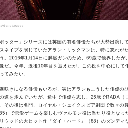
s/Getty Images
ポッター」シリーズには英国の有名俳優たちが大勢出演し
スネイプを演じていたアラン・リックマンは、特に忘れが
う。2016年1月14日に膵臓ガンのため、69歳で他界した
像だ。今年、没後10年目を迎えたが、この役を中心にして
ってみたい。
遅咲きになる俳優もいるが、実はアランもこうした俳優の
の道を歩んでいたが、途中で俳優を志し、26歳でRADA（
。その後は名門、ロイヤル・シェイクスピア劇団で数々の
85）で恋愛ゲームを楽しむヴァルモン役は当たり役となった
リウッドの大ヒット作『ダイ・ハード』（88）のダンディ