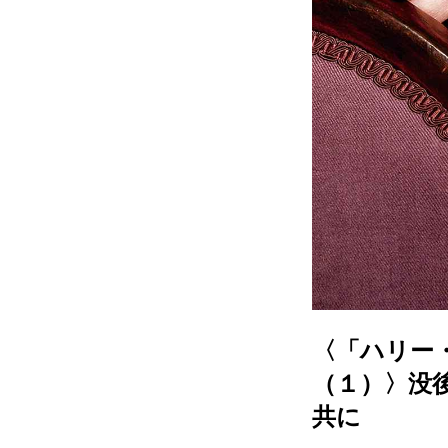
〈「ハリー
（１）〉没
共に