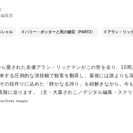
7
ン編集部
ペシャル
ハリー・ポッターと死の秘宝〈PART2〉
アラン・リッ
中から愛された名優アラン・リックマンがこの世を去り、10
来する圧倒的な演技幅で観客を翻弄し、最後には誰よりも
その役作りに込めた「静かなる誇り」を紐解きながら、今
の真髄に迫ります。（文・大森さわこ／デジタル編集・スク
nes/Getty Images