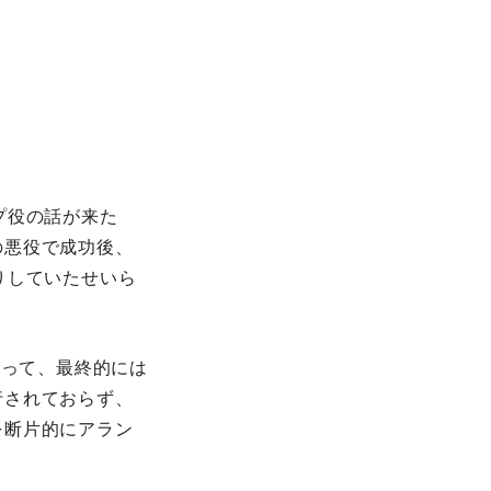
プ役の話が来た
の悪役で成功後、
りしていたせいら
あって、最終的には
行されておらず、
を断片的にアラン