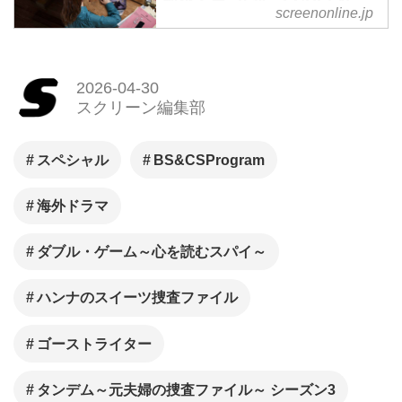
海外ドラマ5選 - SCREEN
screenonline.jp
ONLINE（スクリーンオンラ
イン）
2026年4月に注目したい！
2026-04-30
BS&CSチャンネルにて放送さ
スクリーン編集部
れる海外ドラマをご紹介。今回
はチャンネル銀河、WOWOWプ
スペシャル
BS&CSProgram
ライムなどにご加入なさってい
る方は要チェックです！（文・
海外ドラマ
清水久美子／デジタル編集・ス
クリーン編集部）カバー画像：
ダブル・ゲーム～心を読むスパイ～
「捜査官ペトラ・デリカート 〜
ハンナのスイーツ捜査ファイル
ジェノバの影〜〈吹替版〉」よ
り © 2025 Cattleya Srl Sky
ゴーストライター
Italia Srl
タンデム～元夫婦の捜査ファイル～ シーズン3