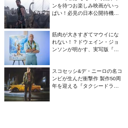
ンを待つお楽しみ映画がいっ
ぱい！必見の日本公開待機作
ラインナップ
筋肉が大きすぎてマウイにな
れない！？ドウェイン・ジョ
ンソンが明かす、実写版『モ
アナと伝説の海』の舞台裏
スコセッシ&デ・ニーロの名コ
ンビが生んだ衝撃作 製作50周
年を迎える『タクシードライ
バー』