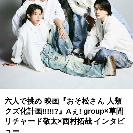
六人で挑め 映画『おそ松さん 人類
クズ化計画!!!!!?』Aぇ! group×草間
リチャード敬太×西村拓哉 インタビ
ュー