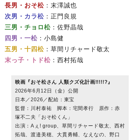
長男・おそ松
：末澤誠也
次男・カラ松
：正門良規
三男・チョロ松
：佐野晶哉
四男・一松
：小島健
五男・十四松
：草間リチャード敬太
末っ子・トド松
：西村拓哉
映画『おそ松さん 人類クズ化計画!!!!!?』
2026年6月12日（金）公開
日本／2026／配給：東宝
監督：川村泰祐 脚本：宅間孝行 原作：赤
塚不二夫「おそ松くん」
出演：Aぇ! group、草間リチャード敬太、西村
拓哉、渡邉美穂、大貫勇輔、なえなの、野口