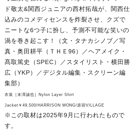
ド敬太&関西ジュニアの西村拓哉が、関西仕
込みのコメディセンスを炸裂させ、クズで
ニートな6つ子に扮し、予測不可能な笑いの
渦を巻き起こす！（文・タナカシノブ／写
真・奥田耕平（ＴＨＥ96）／ヘアメイク・
髙取篤史（SPEC）／スタイリスト・横田勝
広（YKP）／デジタル編集・スクリーン編
集部）
衣装［末澤誠也］Nylon Layer Shirt
Jacket￥49,500/HARRISON WONG/原宿VILLAGE
※この取材は2025年9月に行われたもので
す。