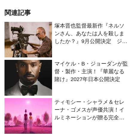
関連記事
塚本晋也監督最新作『ネルソ
ンさん、あなたは人を殺しま
したか？』9月公開決定 ジェ
フリー・ラッシュらが出演
マイケル・B・ジョーダンが監
督・製作・主演！『華麗なる
賭け』2027年日本公開決定
ティモシー・シャラメ＆セレ
ーナ・ゴメスが声優共演！イ
ルミネーションが贈る完全オ
リジナル最新作『ノット・ア
ローン』2027年日本公開決定