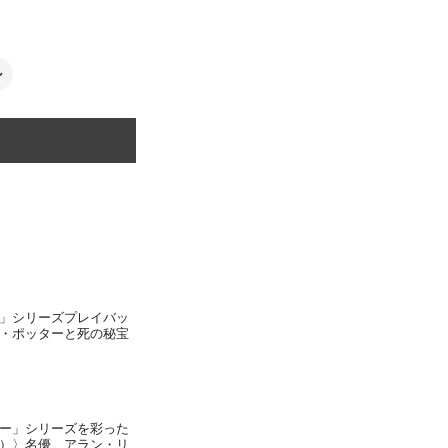
ル
」シリーズプレイバッ
・ポッターと死の秘宝
ー」シリーズを彩った
）〉名優、アラン・リ