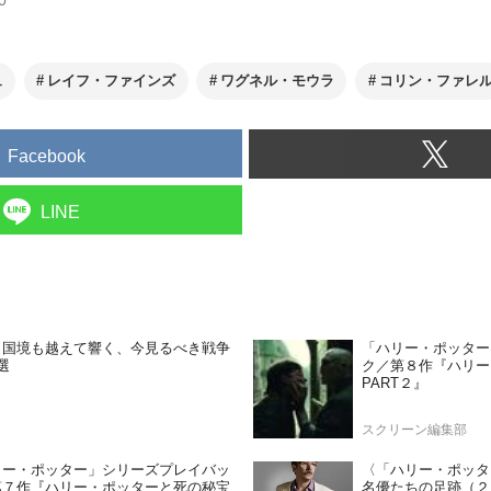
ュ
レイフ・ファインズ
ワグネル・モウラ
コリン・ファレ
Facebook
LINE
も国境も越えて響く、今見るべき戦争
「ハリー・ポッター
選
ク／第８作『ハリー
PART２』
スクリーン編集部
リー・ポッター」シリーズプレイバッ
〈「ハリー・ポッタ
第７作『ハリー・ポッターと死の秘宝
名優たちの足跡（２