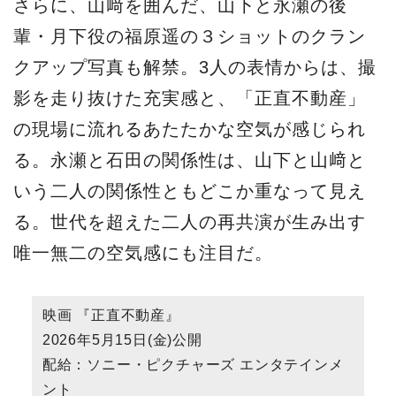
さらに、山﨑を囲んだ、山下と永瀬の後
輩・月下役の福原遥の３ショットのクラン
クアップ写真も解禁。3人の表情からは、撮
影を走り抜けた充実感と、「正直不動産」
の現場に流れるあたたかな空気が感じられ
る。永瀬と石田の関係性は、山下と山﨑と
いう二人の関係性ともどこか重なって見え
る。世代を超えた二人の再共演が生み出す
唯一無二の空気感にも注目だ。
映画 『正直不動産』
2026年5月15日(金)公開
配給：ソニー・ピクチャーズ エンタテインメ
ント