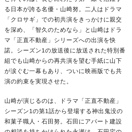
る日本が誇る名優・山﨑努。二人はドラマ
「クロサギ」での初共演をきっかけに親交
を深め、「智久のためなら」と山﨑はドラ
マ「正直不動産」シリーズへの出演を快
諾。シーズン1の放送後に放送された特別番
組でも山﨑からの再共演を望む手紙に山下
が涙ぐむ一幕もあり、ついに映画版でも共
演の約束を実現させた。
山﨑が演じるのは、ドラマ「正直不動産」
シーズン1の第1話から登場する神出鬼没の
和菓子職人・石田努。石田にアパート建設
の相談を持ちかけられた永瀬は、石田宅の