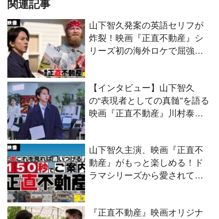
関連記事
山下智久発案の英語セリフが
炸裂！映画『正直不動産』シ
リーズ初の海外ロケで屈強な
詐欺師と対峙する本編映像が
解禁
【インタビュー】山下智久
の“表現者としての真髄”を語る
映画『正直不動産』川村泰祐
監督
山下智久主演、映画『正直不
動産』がもっと楽しめる！ド
ラマシリーズから愛されてき
た「正直不動産」を150秒で理
解できる特別映像解禁
『正直不動産』映画オリジナ