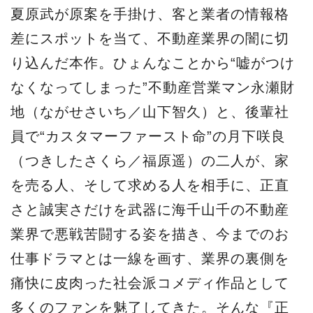
夏原武が原案を手掛け、客と業者の情報格
差にスポットを当て、不動産業界の闇に切
り込んだ本作。ひょんなことから“嘘がつけ
なくなってしまった”不動産営業マン永瀬財
地（ながせさいち／山下智久）と、後輩社
員で“カスタマーファースト命”の月下咲良
（つきしたさくら／福原遥）の二人が、家
を売る人、そして求める人を相手に、正直
さと誠実さだけを武器に海千山千の不動産
業界で悪戦苦闘する姿を描き、今までのお
仕事ドラマとは一線を画す、業界の裏側を
痛快に皮肉った社会派コメディ作品として
多くのファンを魅了してきた。そんな『正