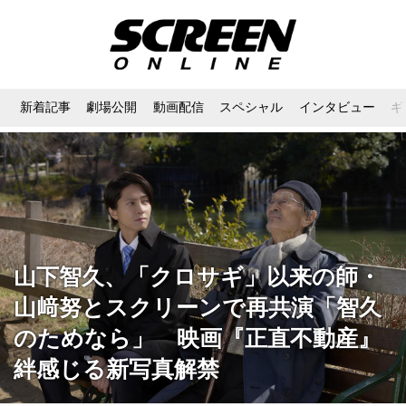
新着記事
劇場公開
動画配信
スペシャル
インタビュー
ギ
山下智久、「クロサギ」以来の師・
山﨑努とスクリーンで再共演「智久
のためなら」 映画『正直不動産』
絆感じる新写真解禁