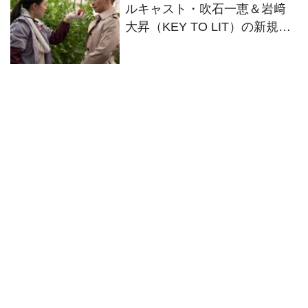
ルキャスト・吹石一恵＆岩﨑
大昇（KEY TO LIT）の新規場
面写真が解禁 岩﨑と大先
輩・山下智久の共演シーンも