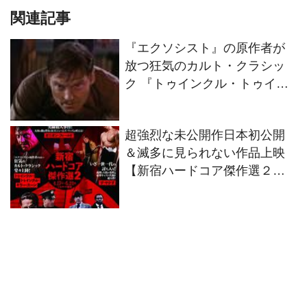
関連記事
『エクソシスト』の原作者が
放つ狂気のカルト・クラシッ
ク 『トゥインクル・トゥイン
クル・キラー・カーン』全国
順次公開決定！
超強烈な未公開作日本初公開
＆滅多に見られない作品上映
【新宿ハードコア傑作選２】
開催決定！