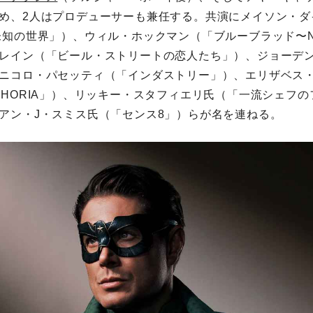
め、2人はプロデューサーも兼任する。共演にメイソン・ダ
未知の世界」）、ウィル・ホックマン（「ブルーブラッド〜N
レイン（「ビール・ストリートの恋人たち」）、ジョーデ
ニコロ・パセッティ（「インダストリー」）、エリザベス
PHORIA」）、リッキー・スタフィエリ氏（「一流シェフ
アン・J・スミス氏（「センス8」）らが名を連ねる。