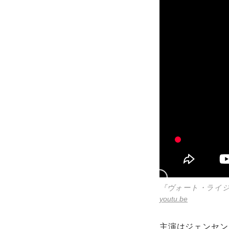
『ヴォート・ライジ
youtu.be
主演は
ジェンセン