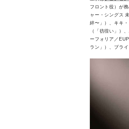
フロント役）が務
ャー・シングス 
絆〜」）、キキ・
（「彷徨い」）、
ーフォリア／EU
ラン」）、ブライ