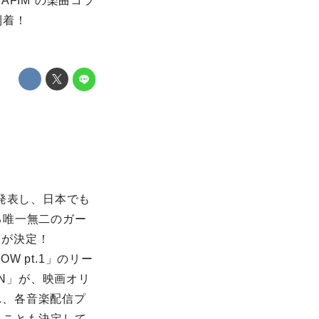
AFIM”の楽曲コラ
到着！
発表し、日本でも
る唯一無二のガー
ボが決定！
W pt.1」のリー
ON」が、映画オリ
作され、各音楽配信プ
ることも決定して