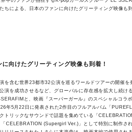
界中のファンが熱狂するK-popガールズグループ“LE SSER
たちによる、日本のファンに向けたグリーティング映像も
ンに向けたグリーティング映像も到着！
演を含む世界23都市32公演を巡るワールドツアーの開催を
公演を成功させるなど、グローバルに存在感を拡大し続け
 SSERAFIMと、映画『スーパーガール』のスペシャルコラ
26年5月22日に発表された2作目のフルアルバム「PUREFLO
クトリックなサウンドで話題を集めている「CELEBRATI
CELEBRATION (Supergirl Ver.)」として特別に制
りリリースされた！さらに本楽曲は、映画本編で使用され