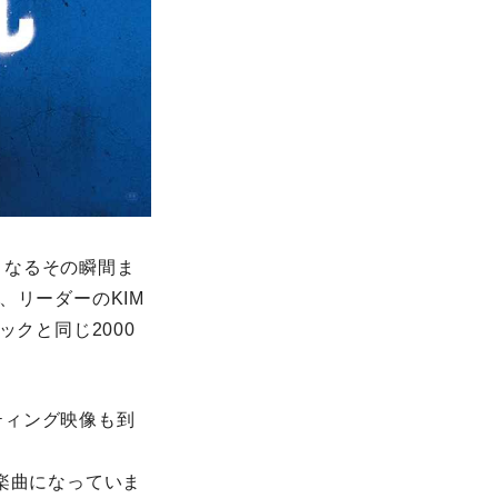
くなるその瞬間ま
、リーダーのKIM
クと同じ2000
ティング映像も到
楽曲になっていま