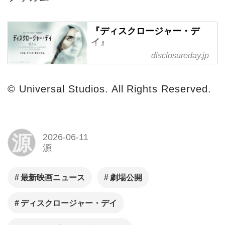
『ディスクロージャー・デ
イ』
disclosureday.jp
『ディスクロージャー・デイ』
10月1日（木）全国公開。現代
映画史の頂点を築き上げてきた
© Universal Studios. All Rights Reserved.
巨匠スティーヴン・スピルバー
グ。 『E.T.』（1982年）や
『A.I.』（2001年）では監督、
源
2026-06-11
『バック・トゥ・ザ・フューチ
源
ャー』（1985年）では製作総指
揮など、50年以上に渡り、世代
最新映画ニュース
劇場公開
を超えて今なおファンベースが
広がり続ける驚異的な名作の
ディスクロージャー・デイ
数々を生み出し、エンターテイ