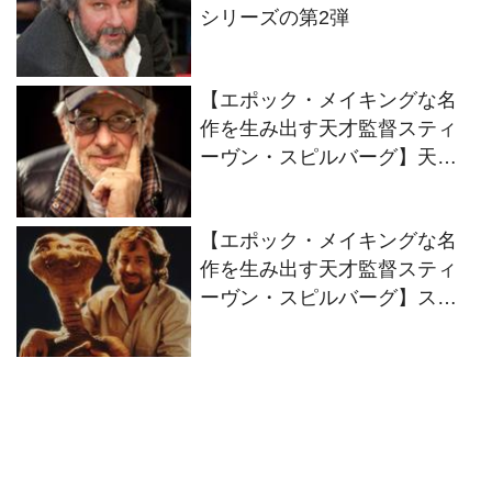
シリーズの第2弾
【エポック・メイキングな名
作を生み出す天才監督スティ
ーヴン・スピルバーグ】天才
監督スティーヴン・スピルバ
ーグが影響を受けた名作と彼
【エポック・メイキングな名
が残した名言集
作を生み出す天才監督スティ
ーヴン・スピルバーグ】ステ
ィーヴン・スピルバーグとエ
イリアン系SF作品