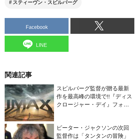
メントの概念そのものを塗り替
スティーヴン・スピルバーグ
えてきた彼の比類なき想像力が
再び未来へと解き放たれる待望
Facebook
の最新作。
LINE
関連記事
スピルバーグ監督が贈る最新
作を最高峰の環境で!!『ディス
クロージャー・デイ』フォー
マット別の特別ビジュアル2種
解禁！
ピーター・ジャクソンの次回
監督作は「タンタンの冒険」