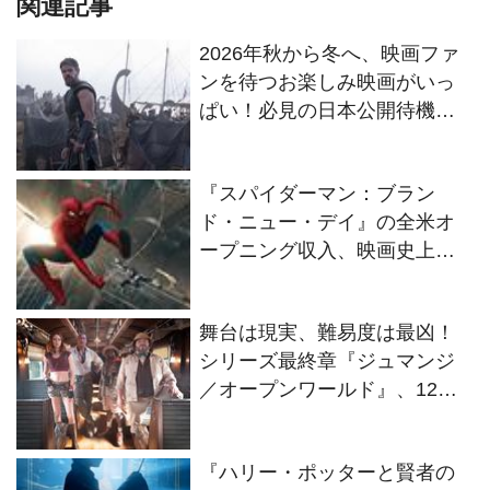
関連記事
2026年秋から冬へ、映画ファ
ンを待つお楽しみ映画がいっ
ぱい！必見の日本公開待機作
ラインナップ
『スパイダーマン：ブラン
ド・ニュー・デイ』の全米オ
ープニング収入、映画史上歴
代No.1に！
舞台は現実、難易度は最凶！
シリーズ最終章『ジュマンジ
／オープンワールド』、12・
25日本公開へ
『ハリー・ポッターと賢者の