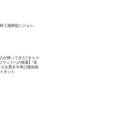
戦う漁師役にジョシ
帰ってきた! キャメ
リウッドへの帰還】“名
ンスを貫き今再び最前線
トネット