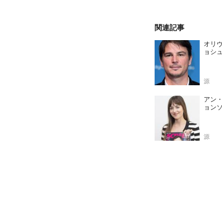
関連記事
オリ
ョシ
源
アン
ョン
源