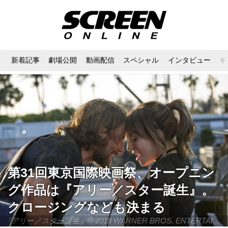
新着記事
劇場公開
動画配信
スペシャル
インタビュー
ギ
第31回東京国際映画祭、オープニン
グ作品は『アリー／スター誕生』。
クロージングなども決まる
『アリー／スター誕生』© 2018 WARNER BROS. ENTERTAINMENT INC. AND RATPAC-DUNE ENTERTAINMENT LLC