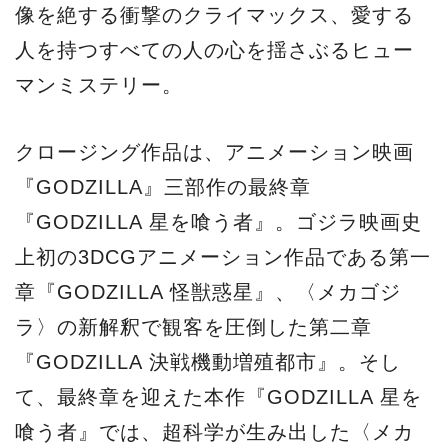
章『GODZILLA 怪獣惑星』、〈メカゴジ
ラ〉の新解釈で観客を圧倒した第二章
『GODZILLA 決戦機動増殖都市』。そし
て、最終章を迎えた本作『GODZILLA 星を
喰う者』では、超科学が生み出した〈メカ
ゴジラシティ〉をも焼き尽くし、地上の覇
者となった究極の生命〈ゴジラ・アース〉
と高次元怪獣〈ギドラ〉がついに激突。声
の出演として、宮野真守、櫻井孝宏、花澤
香菜ら人気・実力を兼ね備えた声優陣が顔
を揃えている。
譚ｱ莠ｬ蝗ｽ髫帶丐逕ｻ逾ｭ
www.tiff-jp.net