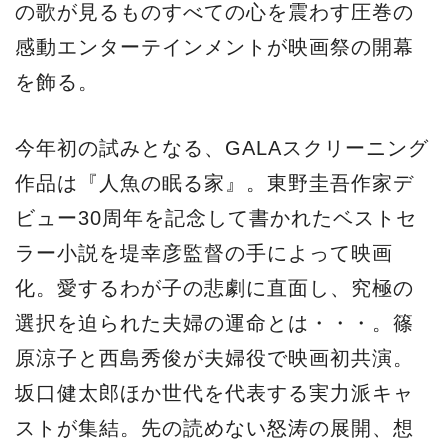
選択を迫られた夫婦の運命とは・・・。篠
原涼子と西島秀俊が夫婦役で映画初共演。
坂口健太郎ほか世代を代表する実力派キャ
ストが集結。先の読めない怒涛の展開、想
像を絶する衝撃のクライマックス、愛する
人を持つすべての人の心を揺さぶるヒュー
マンミステリー。
クロージング作品は、アニメーション映画
『GODZILLA』三部作の最終章
『GODZILLA 星を喰う者』。ゴジラ映画史
上初の3DCGアニメーション作品である第一