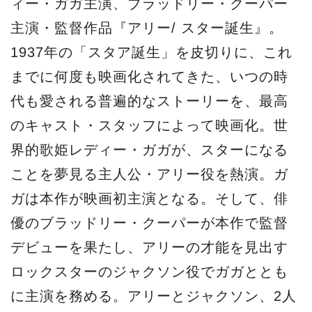
優のブラッドリー・クーパーが本作で監督
デビューを果たし、アリーの才能を見出す
ロックスターのジャクソン役でガガととも
に主演を務める。アリーとジャクソン、2人
の歌が見るものすべての心を震わす圧巻の
感動エンターテインメントが映画祭の開幕
を飾る。
今年初の試みとなる、GALAスクリーニング
作品は『人魚の眠る家』。東野圭吾作家デ
ビュー30周年を記念して書かれたベストセ
ラー小説を堤幸彦監督の手によって映画
化。愛するわが子の悲劇に直面し、究極の