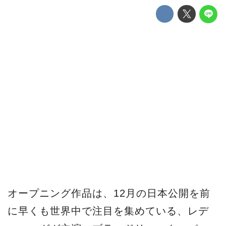
オープニング作品は、12月の日本公開を前
に早くも世界中で注目を集めている、レデ
ィー・ガガ主演、ブラッドリー・クーパー
主演・監督作品『アリー/ スター誕生』。
1937年の「スタア誕生」を皮切りに、これ
までに何度も映画化されてきた、いつの時
代も愛される普遍的なストーリーを、最高
のキャスト・スタッフによって映画化。世
界的歌姫レディー・ガガが、スターになる
ことを夢見る主人公・アリー役を熱演。ガ
ガは本作が映画初主演となる。そして、俳