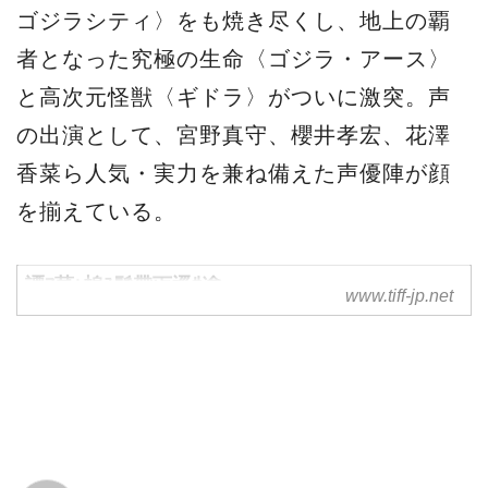
源
2018-09-12
源
第31回東京国際映画祭
アリー／スター誕生
GODZILLA
人魚の眠る家
News
Facebook
LINE
関連記事