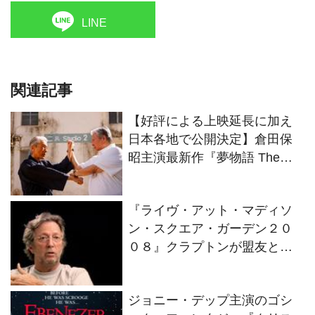
LINE
関連記事
【好評による上映延長に加え
日本各地で公開決定】倉田保
昭主演最新作『夢物語 The
Living Dragon』の本当の凄さ
を熱く語ろう！
『ライヴ・アット・マディソ
ン・スクエア・ガーデン２０
０８』クラプトンが盟友との
絆を語るインタビュー映像解
禁！
ジョニー・デップ主演のゴシ