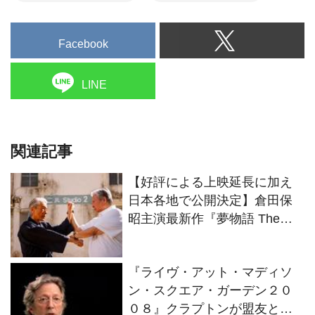
Facebook
LINE
関連記事
【好評による上映延長に加え
日本各地で公開決定】倉田保
昭主演最新作『夢物語 The
Living Dragon』の本当の凄さ
を熱く語ろう！
『ライヴ・アット・マディソ
ン・スクエア・ガーデン２０
０８』クラプトンが盟友との