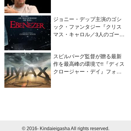
絆を語るインタビュー映像解
禁！
ジョニー・デップ主演のゴシ
ック・ファンタジー『クリス
マス・キャロル／3人のゴース
トたち』2026年11月13日(金)
全世界同時公開決定！
スピルバーグ監督が贈る最新
作を最高峰の環境で!!『ディス
クロージャー・デイ』フォー
マット別の特別ビジュアル2種
解禁！
© 2016- Kindaieigasha All rights reserved.