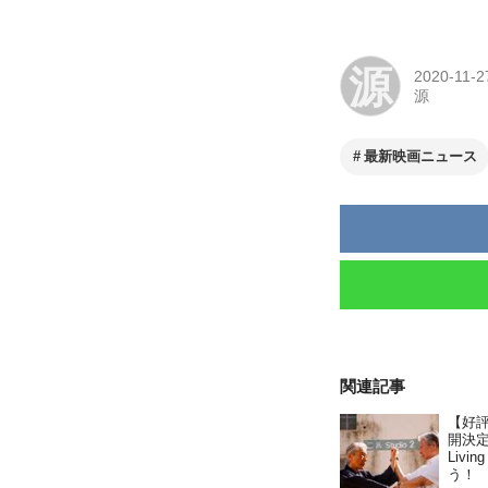
源
2020-11-2
源
最新映画ニュース
関連記事
【好
開決定
Liv
う！