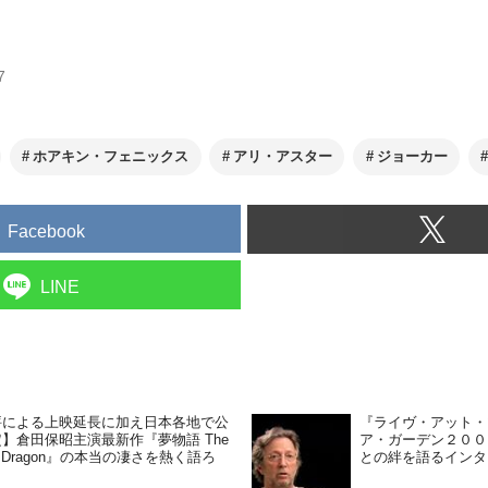
7
ホアキン・フェニックス
アリ・アスター
ジョーカー
Facebook
LINE
評による上映延長に加え日本各地で公
『ライヴ・アット・
】倉田保昭主演最新作『夢物語 The
ア・ガーデン２００
ing Dragon』の本当の凄さを熱く語ろ
との絆を語るインタ