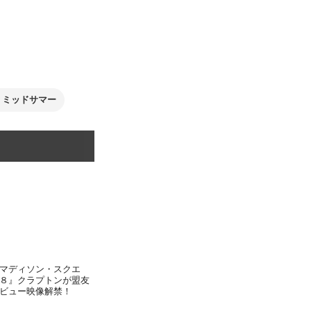
ミッドサマー
マディソン・スクエ
８』クラプトンが盟友
ビュー映像解禁！