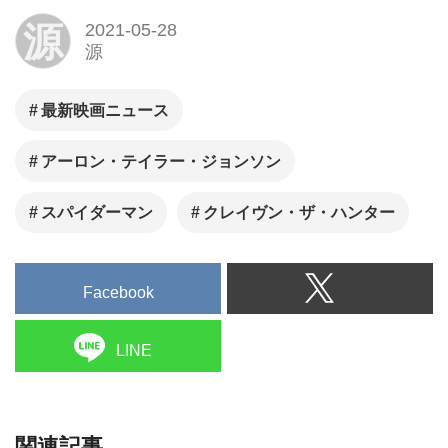
関連記事
アーロン・テイラー＝ジョン
ソンがファンのハートを狩り
尽くす『クレイヴン・ザ・ハ
ンター』ワールドプレミア実
施！
映画の終着地・京都にブラッ
ド・ピットら登場！『ブレッ
ト・トレ イン』ジャパンプレ
ミア試写会㏌KYOTO
ラッセル・クロウとアーロ
ン・テイラー・ジョンソンが
共演の美術界の闇を描く新作