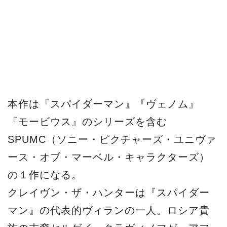
ース・オブ・マーベル・キャラクターズ）
の１作になる。
クレイヴン・ザ・ハンターは『スパイダー
マン』の代表的ヴィランの一人。ロシア貴
族の末裔セルゲイ・クラヴィノフが、アフ
リカを放浪して狩猟の名手となった存在。
秘薬により、驚異的な身体能力を持つ。
監督は『トリプル・フロンティア』『アメ
リカン・ドリーマー 理想の代償』のJ・
C・チャンダー。脚本は『イコライザー』シ
リーズのリチャード・ウェンク。製作はソ
ニー・ピクチャーズほか。2023年１月13日
全米公開。