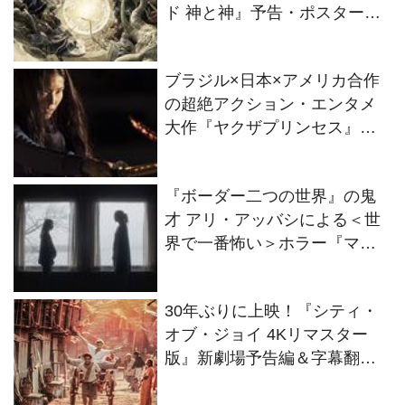
ド 神と神』予告・ポスター・
新場面写真解禁
ブラジル×日本×アメリカ合作
の超絶アクション・エンタメ
大作『ヤクザプリンセス』予
告・ポスター・新場面写真解
禁！
『ボーダー二つの世界』の鬼
才 アリ・アッバシによる＜世
界で一番怖い＞ホラー『マザ
ーズ』予告・ポスター・新場
面写真解禁
30年ぶりに上映！『シティ・
オブ・ジョイ 4Kリマスター
版』新劇場予告編＆字幕翻
訳・監修 戸田奈津子氏のコメ