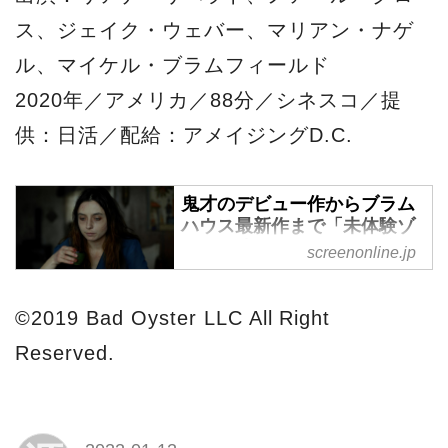
ス、ジェイク・ウェバー、マリアン・ナゲ
ル、マイケル・ブラムフィールド
2020年／アメリカ／88分／シネスコ／提
供：日活／配給：アメイジングD.C.
鬼才のデビュー作からブラム
ハウス最新作まで「未体験ゾ
ーンの映画たち2022」22年1
screenonline.jp
月開催決定！全27作一挙解
禁！ - SCREEN ONLINE（ス
クリーンオンライン）
©2019 Bad Oyster LLC All Right
2022年1月7日(金)より、東京・
Reserved.
ヒューマントラストシネマ渋谷
にて劇場発信型映画祭『未体験
ゾーンの映画たち 2022』の開