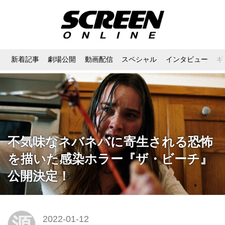
新着記事
劇場公開
動画配信
スペシャル
インタビュー
ギ
不気味なネバネバに寄生される恐怖
を描いた感染ホラー『ザ・ビーチ』
公開決定！
源
2022-01-12