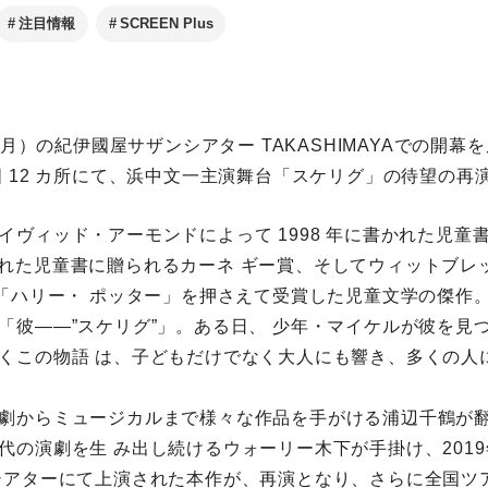
注目情報
SCREEN Plus
日（月）の紀伊國屋サザンシアター TAKASHIMAYAでの開幕
国 12 カ所にて、浜中文一主演舞台「スケリグ」の待望の再
イヴィッド・アーモンドによって 1998 年に書かれた児童
」は、優れた児童書に贈られるカーネ ギー賞、そしてウィットブ
を「ハリー・ ポッター」を押さえて受賞した児童文学の傑作。
「彼――”スケリグ”」。ある日、 少年・マイケルが彼を見
くこの物語 は、子どもだけでなく大人にも響き、多くの人
劇からミュージカルまで様々な作品を手がける浦辺千鶴が
代の演劇を生 み出し続けるウォーリー木下が手掛け、201
シアターにて上演された本作が、再演となり、さらに全国ツ