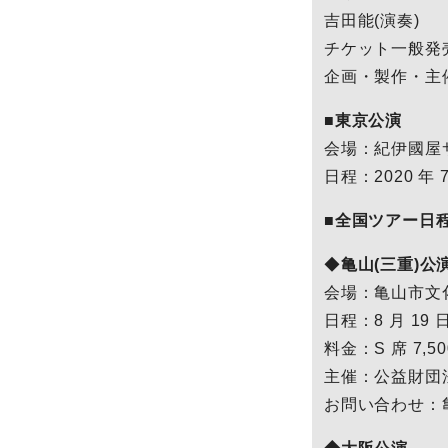
吉田能(演奏)
チケット一般発売：2
企画・製作・主
■東京公演
会場：紀伊國屋サ
日程：2020 年 7
■全国ツアー日
◆
亀山(三重)公
会場：亀山市文
日程：8 月 19 日
料金：S 席 7,50
主催：公益財団
お問い合わせ：亀山市