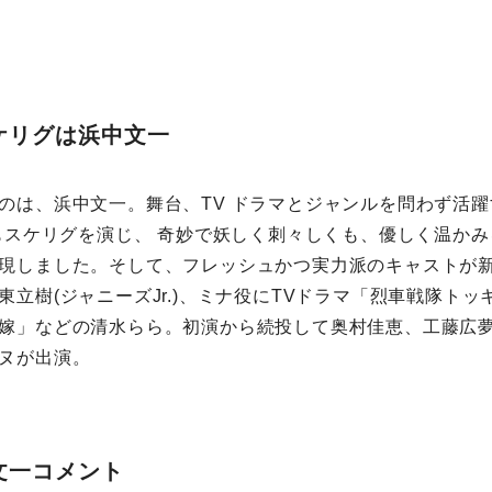
ケリグは浜中文一
のは、浜中文一。舞台、TV ドラマとジャンルを問わず活
でもスケリグを演じ、 奇妙で妖しく刺々しくも、優しく温か
現しました。そして、フレッシュかつ実力派のキャストが
東立樹(ジャニーズJr.)、ミナ役にTVドラマ「烈車戦隊ト
嫁」などの清水らら。初演から続投して奥村佳恵、工藤広
ヌが出演。
文一コメント