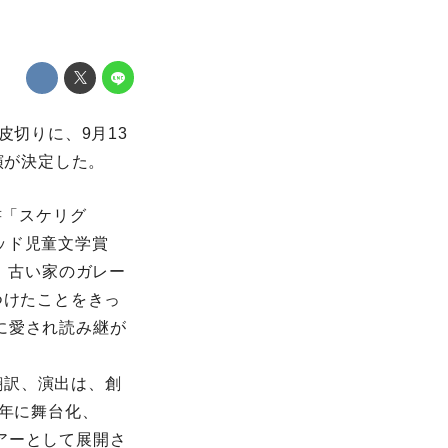
を皮切りに、9月13
演が決定した。
書「スケリグ
レッド児童文学賞
 古い家のガレー
つけたことをきっ
に愛され読み継が
翻訳、演出は、創
9年に舞台化、
アーとして展開さ