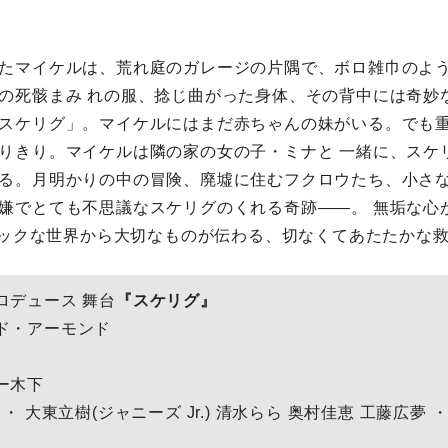
たマイケルは、荒れ庭のガレージの片隅で、ボロ雑巾のよ
の死骸まみ れの服、捻じ曲がった身体、その背中には奇妙
スケリグ」。マイケルにはまだ赤ちゃんの妹がいる。でも
りきり。マイケルは隣の家の女の子・ミナと 一緒に、スケ
る。月明かりの中の冒険、廃墟に住むフクロウたち、小さな
嫌でとても不思議なスケリグのくれる奇跡――。 無垢な心
タジックな世界から大切なものが伝わる、切なくてあたたかな
ロデュース 舞台
『スケリグ』
ド・アーモンド
ー木下
・ 大東立樹(ジャニーズ Jr.) 清水らら 奥村佳恵 工藤広夢 