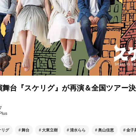
演舞台『スケリグ』が再演＆全国ツアー決
7
lus
ケリグ
舞台
大東立樹
清水らら
奥山佳恵
金子