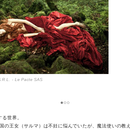
.R.L. - Le Pacte SAS
.R.L. - Le Pacte SAS
する世界。
国の王女（サルマ）は不妊に悩んでいたが、魔法使いの教