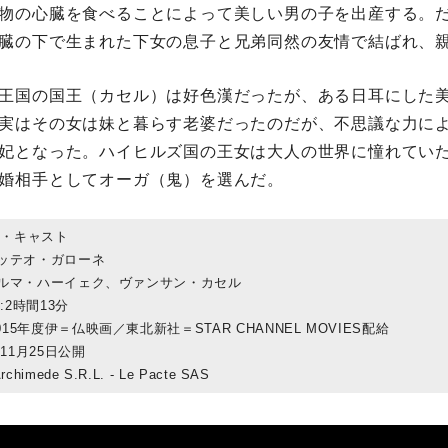
物の心臓を食べることによって美しい男の子を出産する。
臓の下で生まれた下女の息子と兄弟同然の友情で結ばれ、
王国の国王（カセル）は好色漢だったが、ある日耳にした
実はその女は妹と暮らす老婆だったのだが、不思議な力に
妃となった。ハイヒルズ国の王女は大人の世界に憧れてい
婚相手としてオーガ（鬼）を選んだ。
フ・キャスト
マッテオ・ガローネ
サルマ・ハーイェク、ヴァンサン・カセル
:2時間13分
15年度伊＝仏映画／東北新社＝STAR CHANNEL MOVIES配給
11月25日公開
rchimede S.R.L. - Le Pacte SAS