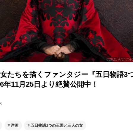
©2015 Archimede
の女たちを描くファンタジー『五日物語3
16年11月25日より絶賛公開中！
8
洋画
五日物語3つの王国と三人の女