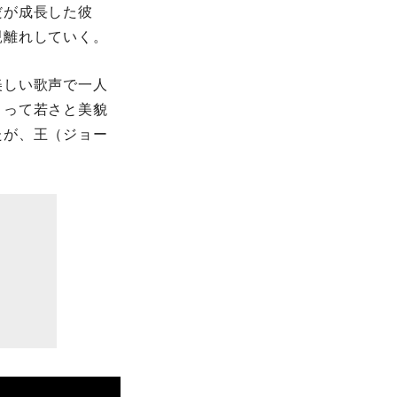
だが成長した彼
親離れしていく。
美しい歌声で一人
よって若さと美貌
たが、王（ジョー