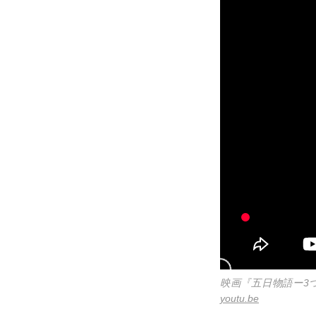
映画『五日物語ー3
youtu.be