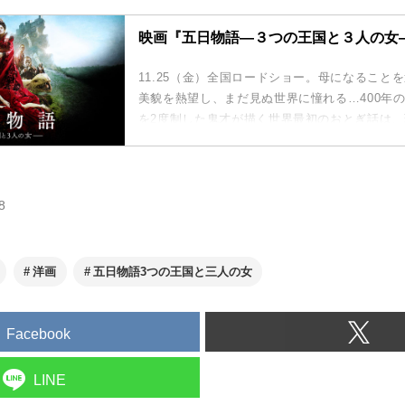
映画『五日物語—３つの王国と３人の女
11.25（金）全国ロードショー。母になること
美貌を熱望し、まだ見ぬ世界に憧れる…400年
を2度制した鬼才が描く世界最初のおとぎ話は
のない、残酷なまでの女の“性（サガ）”。
8
洋画
五日物語3つの王国と三人の女
Facebook
LINE