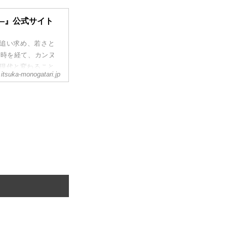
—』公式サイト
を追い求め、若さと
の時を経て、カンヌ
、現代と変わること
itsuka-monogatari.jp