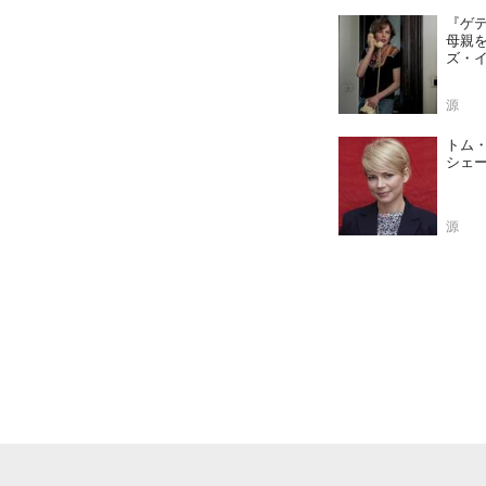
『ゲ
母親
ズ・
源
トム
シェ
源