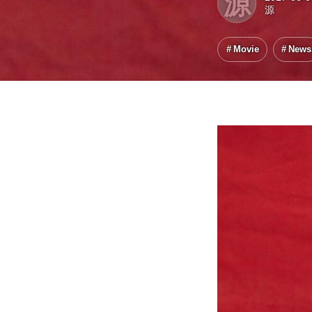
源
源
Movie
News