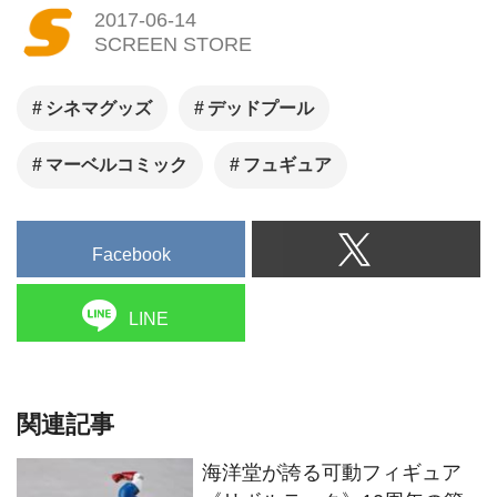
海洋堂が誇る可動フィギュア
《リボルテック》10周年の節
目に 「キャップ」ことキャプ
テン・アメリカが登場！
クック帽に純白のエプロン、
右手に大きなフライパン、 そ
して左手にお皿を持ったデッ
ドプール登場！
大ヒット！ 「スパイダーマ
ン：ホームカミング」!! カタカ
ナがインパクト抜群なTシャツ
ほかスパイダーマンのグッズ
が多数入荷しました！
もはや迷惑!? 今までにこんな
大きさの「アクションフィギ