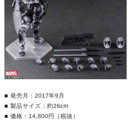
■ 発売月：2017年9月
■ 製品サイズ：約26cm
■ 価格：14,800円（税抜）
お求めはこちらから↓
【予約品】【送料無料】ヴァ
リアント プレイアーツ改/ マ
ーベルユニバース: デッドプ
ール X-FORCE ver 2017年9
月発売予定 | シネマグッズ |
SCREEN ONLINE STORE &
COLLECTIONS
貴重なオートグラフ（直筆サイ
ン）やオリジナルグッズなど、
screenstore.jp