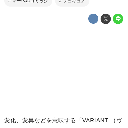
マーベルコミック
フュギュア
変化、変異などを意味する「VARIANT （ヴ
ァリアント）」を冠し、デザイナー、原型
師、エンジニアがチームを結成し、元ある
デザインを生かしつつもオリジナルなスタ
イルを全面に出したシリーズ「VARIANT
PLAY ARTS改」！
コミカルで表情豊かなキャラとして人気の
「マーベルコミック」デッドプールが、今
度は「X-FORCE（Xフォース）」バージョ
ンで再ラインナップ！