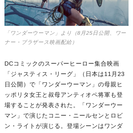
ッポリタ女王と叔母アンティオペ将軍も登
場することが発表された。「ワンダーウー
マン」で演じたコニー・ニールセンとロビ
ン・ライトが演じる。登場シーンはワンダ
ーウーマンが過去を追想する場面とのこ
と。この場面が追加されるのはやはり「ワ
ンダーウーマン」の大ヒットによるものだ
とみられている。そのためもあってか、本
作の追加撮影はジョス・ウェドン監督によ
り、６月から８月まで行われる模様で、ワ
ンダーウーマン自身の登場シーンも増える
のは間違いないところ。全米公開11月17日