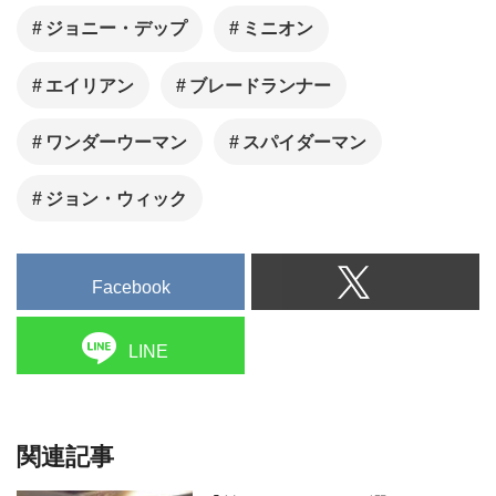
関連記事
【第75回 あなたが選ぶ
SCREEN映画大賞】75周年記
念 戦後から現代まで時代を映
す名作・話題作が並んだベス
トワン作品群
【Welcome Back! ジョニー・
デップ】初来日から30年！ジ
ョニー・デップ来日の歴史を
振り返る
「パイレーツ・オブ・カリビ
アン」のリブート版でジョニ
ー・デップがジャック船長を
再演か？