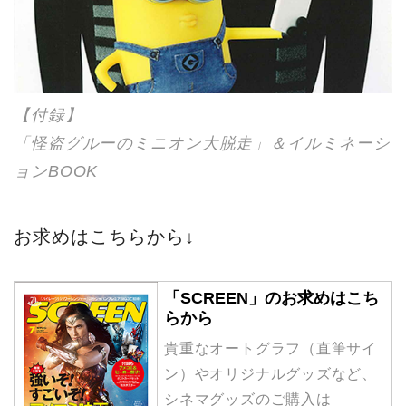
「SCREEN」のお求めはこち
らから
貴重なオートグラフ（直筆サイ
ン）やオリジナルグッズなど、
シネマグッズのご購入は
SCREEN STOREで！
screenstore.jp
2017-06-20
SCREEN STORE
Movie
SCREEN