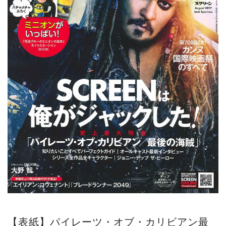
【表紙】パイレーツ・オブ・カリビアン最
後の海賊
【付録】
「怪盗グルーのミニオン大脱走」＆イルミ
ネーションBOOK
【プレゼント】
エマ・ワトソン直筆サイン入りポスター＆