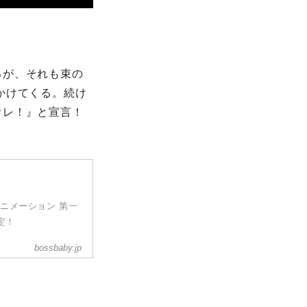
るが、それも束の
かけてくる。続け
オレ！』と宣言！
ニメーション 第一
定！
bossbaby.jp