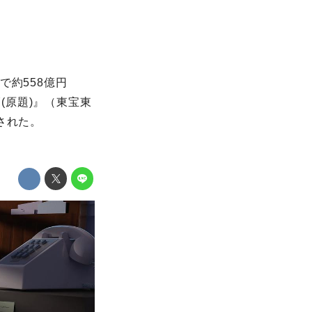
で約558億円
BY(原題)』（東宝東
された。