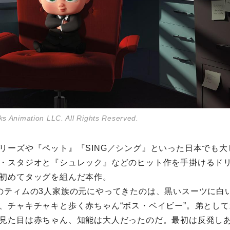
 Animation LLC. All Rights Reserved.
リーズや『ペット』『SING／シング』といった日本でも
・スタジオと『シュレック』などのヒット作を手掛けるド
初めてタッグを組んだ本作。
のティムの3人家族の元にやってきたのは、黒いスーツに白
、チャキチャキと歩く赤ちゃん“ボス・ベイビー”。弟とし
見た目は赤ちゃん、知能は大人だったのだ。最初は反発し