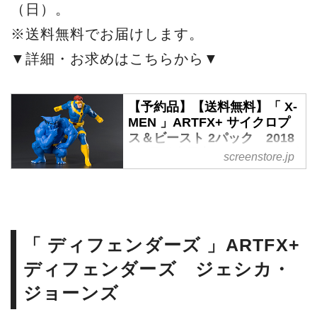
（日）。
※送料無料でお届けします。
▼詳細・お求めはこちらから▼
【予約品】【送料無料】「 X-
MEN 」ARTFX+ サイクロプ
ス＆ビースト 2パック 2018
年8月発売予定 | シネマグッズ
screenstore.jp
| SCREEN STORE
貴重なオートグラフ（直筆サイ
ン）やオリジナルグッズなど、
シネマグッズのご購入は
「 ディフェンダーズ 」ARTFX+
SCREEN STOREで！
ディフェンダーズ ジェシカ・
ジョーンズ