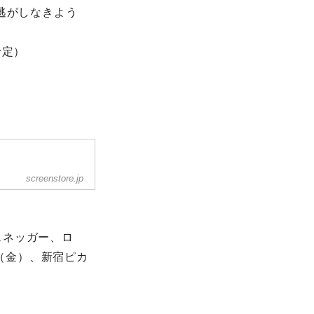
逃がしなきよう
予定）
screenstore.jp
ェネッガー、ロ
日（金）、新宿ピカ