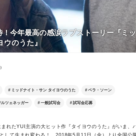
待！今年最高の感涙ラブストーリー『ミ
ヨウのうた』
9
ミッドナイト・サン タイヨウのうた
ベラ・ソーン
ワルツェネッガー
一般試写会
試写会応募
で生まれたYUI主演の大ヒット作『タイヨウのうた』がいま、
として生まれ変わる！ 2018年5月11日（金）より全国公