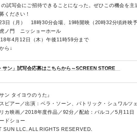
をこの試写会にご招待できることになった。ぜひこの機会を主
募ください！
月23日（月） 18時30分会場、19時開映（20時32分頃終映
虎ノ門 ニッショーホール
18年4月12日（木）午後11時59分まで
から↓
サン」試写会応募はこちらから～SCREEN STORE
サン タイヨウのうた』
スピアー／出演：ベラ・ソーン、パトリック・シュワルツ
リカ映画／2018年度作品／92分／配給：パルコ／5月11
ードショー
T SUN LLC. ALL RIGHTS RESERVED.