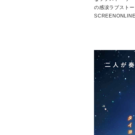
の感涙ラブストー
SCREENONL