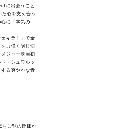
かけに出会うこと
いた心を支え合う
の心に『本気の
シェキラ！」で全
ィを力強く演じ切
、メジャー映画初
ルド・シュワルツ
とする爽やかな青
NEをご覧の皆様か