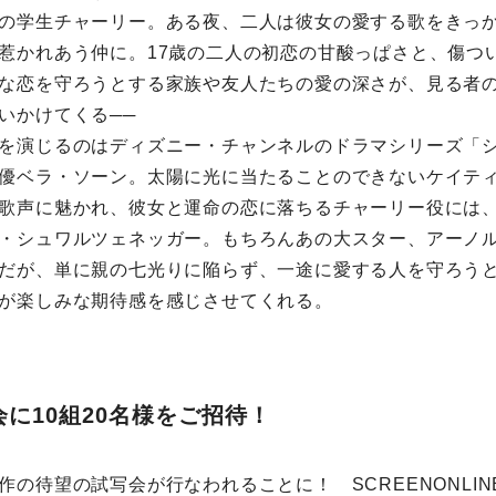
の学生チャーリー。ある夜、二人は彼女の愛する歌をきっ
惹かれあう仲に。17歳の二人の初恋の甘酸っぱさと、傷つ
な恋を守ろうとする家族や友人たちの愛の深さが、見る者
いかけてくる──
を演じるのはディズニー・チャンネルのドラマシリーズ「
優ベラ・ソーン。太陽に光に当たることのできないケイテ
歌声に魅かれ、彼女と運命の恋に落ちるチャーリー役には
・シュワルツェネッガー。もちろんあの大スター、アーノ
だが、単に親の七光りに陥らず、一途に愛する人を守ろう
が楽しみな期待感を感じさせてくれる。
に10組20名様をご招待！
作の待望の試写会が行なわれることに！ SCREENONLI