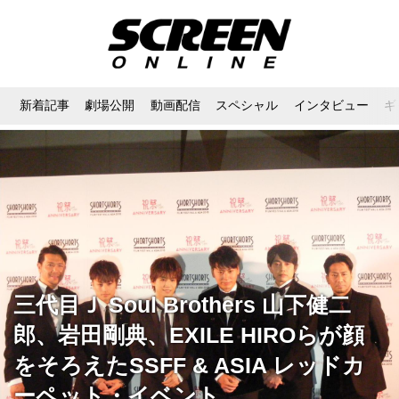
新着記事
劇場公開
動画配信
スペシャル
インタビュー
ギ
三代目Ｊ Soul Brothers 山下健二
郎、岩田剛典、EXILE HIROらが顔
をそろえたSSFF & ASIA レッドカ
ーペット・イベント