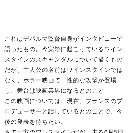
し、舞台は映画業界になるとのこと。
この映画については、現在、フランスのプ
ロデューサーと話しているとのことで、今
後の発表を待ちたい。
さて一方のワンスタインだが、去る6月5日
（現地時間）ニューヨークの大陪審で二人
の女性からによる性的暴力の訴えを、あら
ためて否認。ただもし有罪となれば最高で
25年の懲役刑が予想される。この他にも多
くの女性にセクハラもしくはそれ以上の行
為を働いたといわれるワインスタインは、
ＬＡ、ロンドンなどで捜査対象に挙がって
いる。