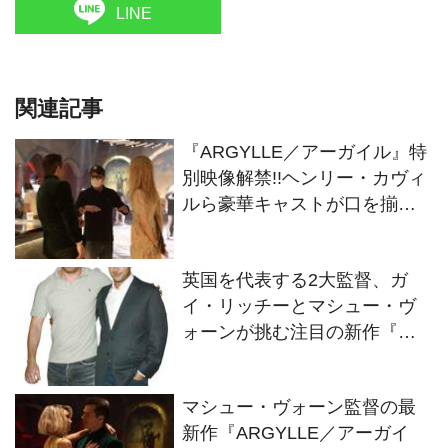
LINE
関連記事
『ARGYLLE／アーガイル』特
別映像解禁!!ヘンリー・カヴィ
ルら豪華キャストが口を揃え
て“奇才”監督の発想に心酔！
英国を代表する2大監督、ガ
イ・リッチーとマシュー・ヴ
ォーンが挑む注目の新作『コ
ヴェナント/約束の救出』
『ARGYLLE／アーガイル』
マシュー・ヴォーン監督の最
新作『ARGYLLE／アーガイ