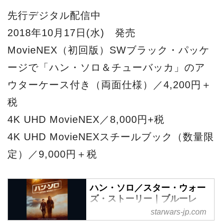
先行デジタル配信中
2018年10月17日(水) 発売
MovieNEX（初回版）SWブラック・パッケ
ージで「ハン・ソロ＆チューバッカ」のア
ウターケース付き（両面仕様）／4,200円＋
税
4K UHD MovieNEX／8,000円+税
4K UHD MovieNEXスチールブック（数量限
定）／9,000円＋税
ハン・ソロ／スター・ウォー
ズ・ストーリー｜ブルーレ
イ・DVD・デジタル配信 | ス
starwars-jp.com
ター・ウォーズ公式