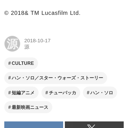
『ハン・ソロ／スター・ウォー
© 2018& TM Lucasfilm Ltd.
ズ・ストーリー』公式サイト。
ブルーレイ・DVD・
MovieNEX・デジタル配信最新
源
2018-10-17
情報のほか新作ディズニー映
源
画、海外ドラマ、デジタル配信
など、豊富な作品ラインナップ
CULTURE
をお届けします。スター・ウォ
ーズ公式 STAR WARS
ハン・ソロ／スター・ウォーズ・ストーリー
短編アニメ
チューバッカ
ハン・ソロ
最新映画ニュース