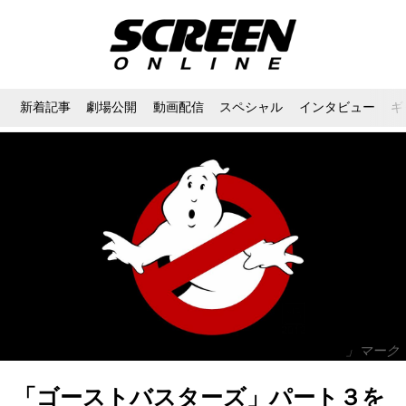
新着記事
劇場公開
動画配信
スペシャル
インタビュー
ギ
」マーク
「ゴーストバスターズ」パート３を