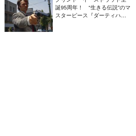
誕95周年！ “生きる伝説”のマ
スターピース『ダーティハリ
ー』が初4K UHD化！