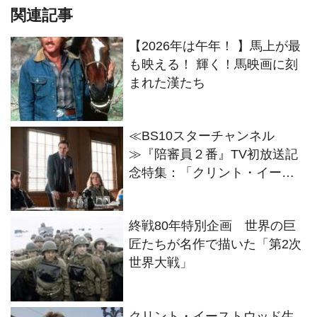
関連記事
【2026年は午年！ 】馬上が最
も映える！ 輝く！馬映画に刻
まれた漢たち
≪BS10スターチャンネル
≫『陪審員２番』TV初放送記
念特集：「クリント・イース
トウッドの世界」で珠玉の14
作品放送
終戦80年特別企画 世界の巨
匠たちが名作で描いた「第2次
世界大戦」
クリント・イーストウッド生