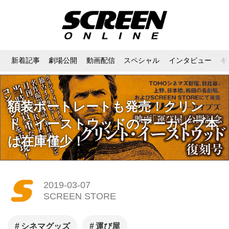
新着記事
劇場公開
動画配信
スペシャル
インタビュー
ギ
額装ポートレートも発売！クリン
ト・イーストウッドのアーカイブ本
は在庫僅少！
2019-03-07
SCREEN STORE
シネマグッズ
運び屋