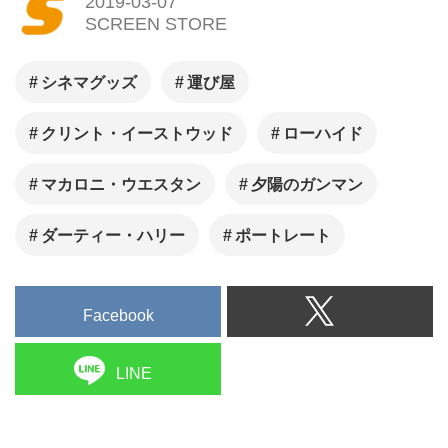
2019-03-07
SCREEN STORE
まで追いかけてきた映画雑誌
SCREENが、最新作「クリード
シネマグッズ
運び屋
炎の宿敵」の公開（1/11）を記
念して、同シリーズとシルベス
クリント・イーストウッド
ローハイド
ター・スタローンの復刻記事を
集めた特集号『ロッキー／シル
マカロニ・ウエスタン
夕陽のガンマン
ベスター・スタローン復刻号』
が現在好評発売中。
ダーティー・ハリー
ポートレート
Facebook
LINE