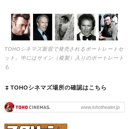
TOHOシネマズ新宿で発売されるポートレートセ
ット。中にはサイン（複製）入りのポートレート
も
⏬
TOHOシネマズ場所の確認はこちら
劇場案内 || TOHOシネマズ
www.tohotheater.jp
TOHOシネマズの劇場案内。