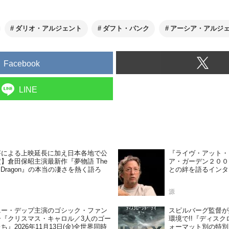
ダリオ・アルジェント
ダフト・パンク
アーシア・アルジ
Facebook
LINE
評による上映延長に加え日本各地で公
『ライヴ・アット・
】倉田保昭主演最新作『夢物語 The
ア・ガーデン２００
ing Dragon』の本当の凄さを熱く語ろ
との絆を語るインタ
源
ニー・デップ主演のゴシック・ファン
スピルバーグ監督が
ー『クリスマス・キャロル／3人のゴー
環境で!!『ディス
ち』2026年11月13日(金)全世界同時
ォーマット別の特別