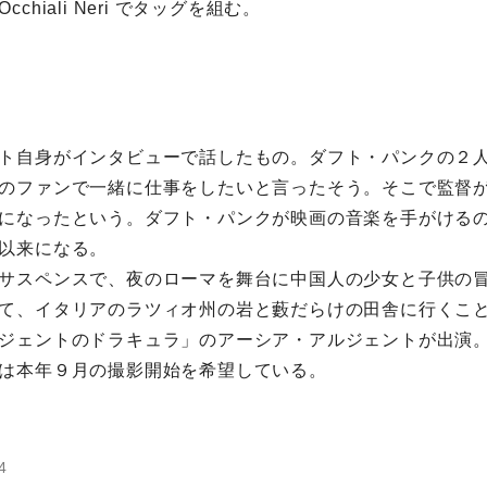
chiali Neri でタッグを組む。
ト自身がインタビューで話したもの。ダフト・パンクの２
のファンで一緒に仕事をしたいと言ったそう。そこで監督
になったという。ダフト・パンクが映画の音楽を手がけるのは
以来になる。
サスペンスで、夜のローマを舞台に中国人の少女と子供の
て、イタリアのラツィオ州の岩と藪だらけの田舎に行くこ
ジェントのドラキュラ」のアーシア・アルジェントが出演
は本年９月の撮影開始を希望している。
4