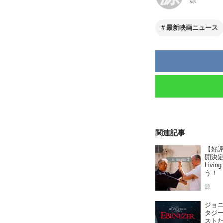
源
最新映画ニュース
関連記事
【好
開決定
Liv
う！
源
ジョ
タジ
ストた