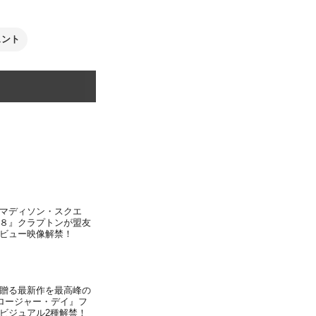
ェント
マディソン・スクエ
８』クラプトンが盟友
ビュー映像解禁！
贈る最新作を最高峰の
クロージャー・デイ』フ
ビジュアル2種解禁！