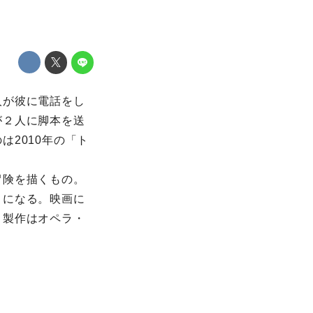
人が彼に電話をし
が２人に脚本を送
2010年の「ト
冒険を描くもの。
とになる。映画に
。製作はオペラ・