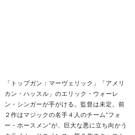
カン・ハッスル」のエリック・ウォーレ
ン・シンガーが手がける。監督は未定。前
２作はマジックの名手４人のチーム"フォ
ー・ホースメン"が、巨大な悪に立ち向かう
クライム・サスペンス。第３作のキャスト
は未発表だが、オリジナルメンバーに加え
て、新たなメンバーが加わると見られてい
る。製作はライオンズゲート他。
またアイゼンバーグが出演するＳＦサスペ
ンス「両者」Dualに「ジュマンジ」シリー
ズのカレン・ギランが主演する。共演は、
TV「グレイキング・バッド」のアーロン・
ポール。 カレン演じる末期症状の病気の