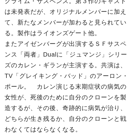
女性が、死後のために自分のクローンを製
造するが、その後、奇跡的に病気が治り、
どちらが生き残るか、自分のクローンと戦
わなくてはならなくなる。
監督・脚本は、アイゼンバーグ主演の「自
己弁護の技術」The Art of Self Defense
の監督・脚本を手掛けたライリー・スター
ンズ。製作はXYZフィルムズ他。
源
2020-05-05
源