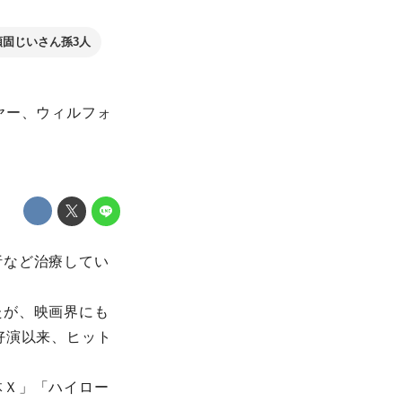
頑固じいさん孫3人
ヤー、ウィルフォ
析など治療してい
たが、映画界にも
好演以来、ヒット
体Ｘ」「ハイロー