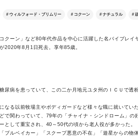
ウィルフォード・ブリムリー
コクーン
ナチュラル
コクーン」など80年代作品を中心に活躍した名バイプレイ
2020年8月1日死去。享年85歳。
糖尿病を患っていて、この二か月地元ユタ州のＩＣＵで透
になる以前牧場主やボディガードなど様々な職に就いてい
どで関わっていて、79年の「チャイナ・シンドローム」の
ーとして重宝され、40～50代の頃から老人役が多かった。
「ブルベイカー」「スクープ悪意の不在」「遊星からの物