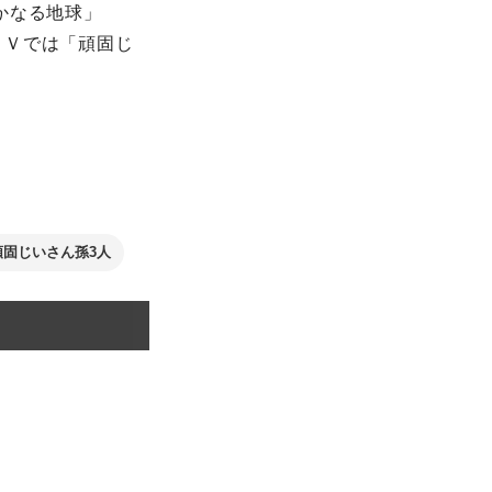
かなる地球」
ＴＶでは「頑固じ
頑固じいさん孫3人