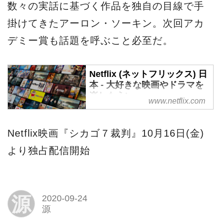
数々の実話に基づく作品を独自の目線で手
掛けてきたアーロン・ソーキン。次回アカ
デミー賞も話題を呼ぶこと必至だ。
Netflix (ネットフリックス) 日
本 - 大好きな映画やドラマを
楽しもう!
www.netflix.com
Netflix (ネットフリックス) で映
画やドラマをオンラインでスト
Netflix映画『シカゴ７裁判』10月16日(金)
リーム再生! スマートテレビ、
より独占配信開始
ゲーム機、PC、Mac、モバイル
機器、タブレットなどでお楽し
みいただけます。
源
2020-09-24
源