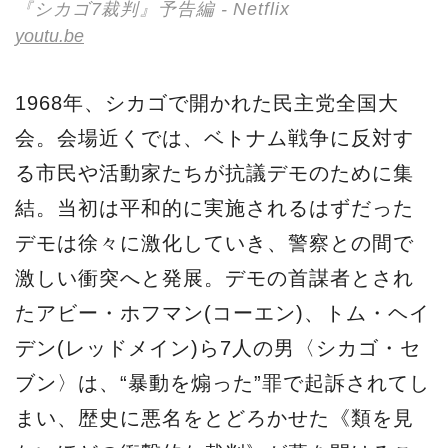
『シカゴ7裁判』予告編 - Netflix
youtu.be
1968年、シカゴで開かれた民主党全国大
会。会場近くでは、ベトナム戦争に反対す
る市民や活動家たちが抗議デモのために集
結。当初は平和的に実施されるはずだった
デモは徐々に激化していき、警察との間で
激しい衝突へと発展。デモの首謀者とされ
たアビー・ホフマン(コーエン)、トム・ヘイ
デン(レッドメイン)ら7人の男〈シカゴ・セ
ブン〉は、“暴動を煽った”罪で起訴されてし
まい、歴史に悪名をとどろかせた《類を見