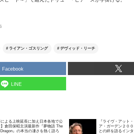
6
ライアン・ゴスリング
デヴィッド・リーチ
Facebook
LINE
評による上映延長に加え日本各地で公
『ライヴ・アット・
】倉田保昭主演最新作『夢物語 The
ア・ガーデン２００
ing Dragon』の本当の凄さを熱く語ろ
との絆を語るインタ