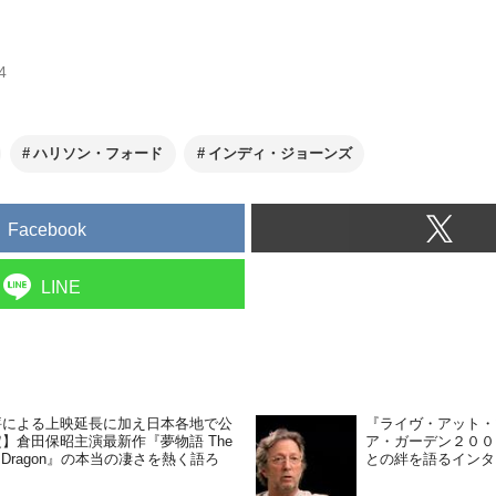
4
ハリソン・フォード
インディ・ジョーンズ
Facebook
LINE
評による上映延長に加え日本各地で公
『ライヴ・アット・
】倉田保昭主演最新作『夢物語 The
ア・ガーデン２００
ing Dragon』の本当の凄さを熱く語ろ
との絆を語るインタ