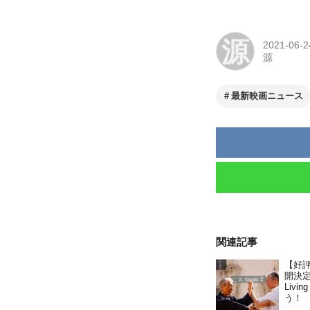
源
2021-06-2
源
最新映画ニュース
関連記事
【好
開決定
Liv
う！