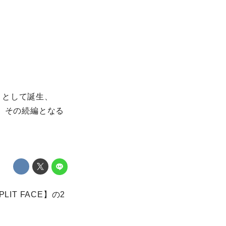
＞として誕生、
。その続編となる
。
T FACE】の2