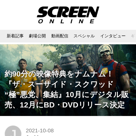
新着記事
劇場公開
動画配信
スペシャル
インタビュー
ギ
約90分の映像特典をナムナム！
『ザ・スーサイド・スクワッド
“極”悪党、集結』10月にデジタル販
売、12月にBD・DVDリリース決定
J
2021-10-08