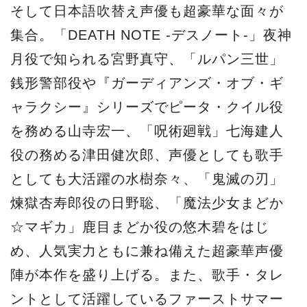
そして日本語吹替え声優も超豪華な面々が
集合。「DEATH NOTE -デスノート-」夜神
月役で知られる宮野真守、「ルパン三世」
銭形警部役や『ガーディアンズ・オブ・ギ
ャラクシー』シリーズでピータ・クイル役
を務める山寺宏一、「呪術廻戦」七海建人
役の務める津田健次郎、声優としても歌手
としても大活躍の水樹奈々、「鬼滅の刃」
煉獄杏寿郎役の日野聡、「魔法少女まどか
☆マギカ」鹿目まどか役の悠木碧をはじ
め、人気実力ともに兼ね備えた超豪華声優
陣が本作を盛り上げる。また、歌手・タレ
ントとして活躍しているファーストサマー