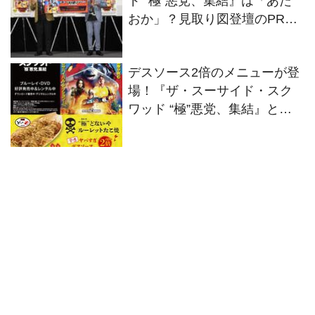
ド “極”悪党、集結』は「あた
おか」？見取り図登壇のPRイ
ベントが実施
デスソース2倍のメニューが登
場！『ザ・スーサイド・スク
ワッド “極”悪党、集結』と
「元祖どないや」の特別コラ
ボが決定