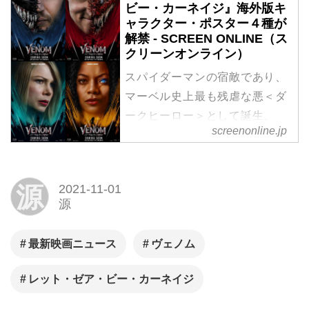
ビー・カーネイジ』海外版キ
ャラクター・ポスター４種が
解禁 - SCREEN ONLINE（ス
クリーンオンライン）
スパイダーマンの宿敵であり、
マーベル史上最も残虐な悪＜ダ
ークヒーロー＞として誕生、
screenonline.jp
2018年に劇場公開され大ヒット
を記録したトム・ハーディ主演
『ヴェノム』。その続編となる
源
2021-11-01
『ヴェノム：レット・ゼア・ビ
源
ー・カーネイジ』の海外版キャ
ラクター・ポスター４種が新た
最新映画ニュース
ヴェノム
に解禁された。
レット・ゼア・ビー・カーネイジ