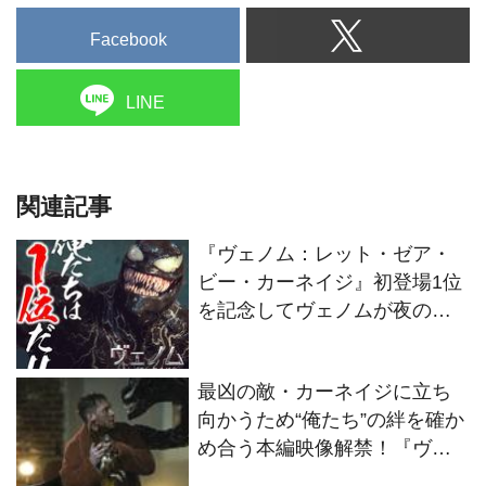
Facebook
LINE
関連記事
『ヴェノム：レット・ゼア・
ビー・カーネイジ』初登場1位
を記念してヴェノムが夜の街
で大暴れする日本語吹替版本
編映像解禁！
最凶の敵・カーネイジに立ち
向かうため“俺たち”の絆を確か
め合う本編映像解禁！『ヴェ
ノム：レット・ゼア・ビー・