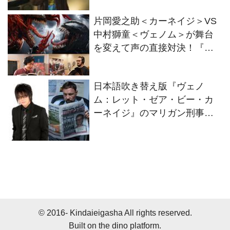
カーネイジ』
片岡愛之助＜カーネイジ＞VS
中村獅童＜ヴェノム＞が舞台
を変えて声の直接対決！『ヴ
ェノム レット・ゼア・ビ
ー・カーネイジ』
日本語吹き替え版『ヴェノ
ム：レット・ゼア・ビー・カ
ーネイジ』のマリガン刑事役
声優は森川智之に決定！
© 2016- Kindaieigasha All rights reserved.
Built on
the dino platform
.