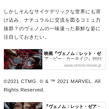
しかしそんなサイケデリックな世界にも溶
け込み、ナチュラルに交流を図るコミュ力
抜群？のヴェノムの一味違った新鮮な姿に
注目しておきたい。
映画『ヴェノム：レット・ゼ
ア・ビー・カーネイジ』2021
年12月3日（金）全国ロード
www.venom-movie.jp
ショー | オフィシャルサイト |
ソニー・ピクチャーズ
©2021 CTMG. © & ™ 2021 MARVEL. All
映画『ヴェノム：レット・ゼ
Rights Reserved.
ア・ビー・カーネイジ』 2021
年12月3日（金）全国ロードシ
ョー
『ヴェノム：レット・ゼア・