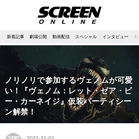
新着記事
劇場公開
動画配信
スペシャル
インタビュー
ギ
ノリノリで参加するヴェノムが可愛
い！『ヴェノム：レット・ゼア・ビ
ー・カーネイジ』仮装パーティシー
ン解禁！
2021-11-01