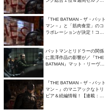
ング総合１位＆週間セルラン
キング洋画部門１位を獲得
『THE BATMAN－ザ・バット
マン－』と「筋肉食堂」のコ
ラボレーションが決定！コラ
ボメニューも登場
バットマンとリドラーの関係
に黒澤作品の影響が／『THE
BATMAN』マット・リーヴス
監督インタビュー
『THE BATMAN－ザ・バット
マン－』のマニアックなトリ
ビア＆続編情報！【連載：す
ぴのジャンル・ジャングル】