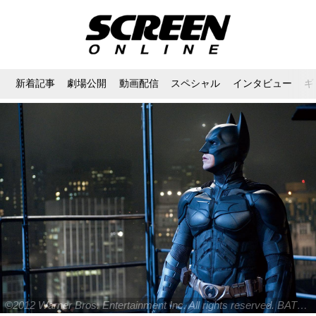
新着記事
劇場公開
動画配信
スペシャル
インタビュー
ギ
©2012 Warner Bros. Entertainment Inc. All rights reserved. BATMAN and all related characters and elements are trademarks of and © DC Comics.