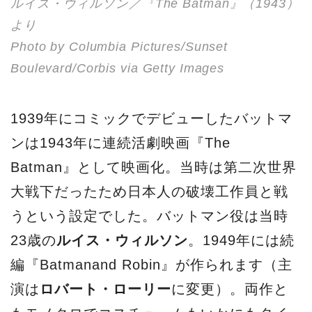
ルイス・ウィルソン／『The Batman』（1943）
より
Photo by Columbia Pictures/Sunset
Boulevard/Corbis via Getty Images
1939年にコミックでデビューしたバットマ
ンは1943年に連続活劇映画『The
Batman』として映画化。当時は第二次世界
大戦下だったため日本人の破壊工作員と戦
うという設定でした。バットマン役は当時
23歳の
ルイス・ウィルソン
。1949年には続
編『Batmanand Robin』が作られます（主
演は
ロバート・ローリー
に変更）。両作と