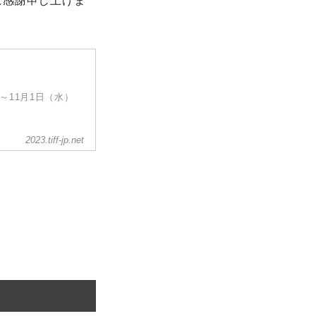
に感謝申し上げま
）～11月1日（水）
2023.tiff-jp.net