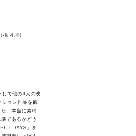
ン（楊 礼平)
そして他の4人の映
ィション作品を観
した。本当に素晴
水準であるかどう
T DAYS』を