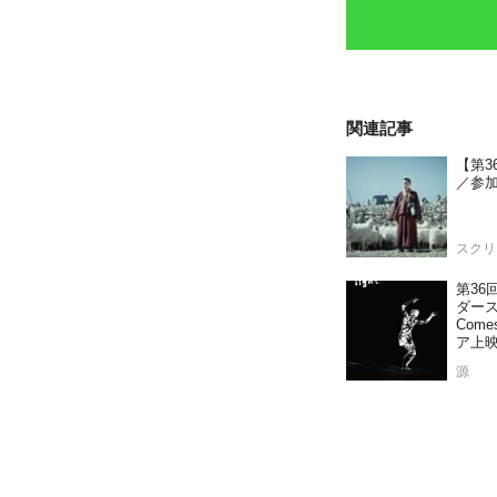
関連記事
【第3
／参
スクリ
第36
ダース
Come
ア上
源