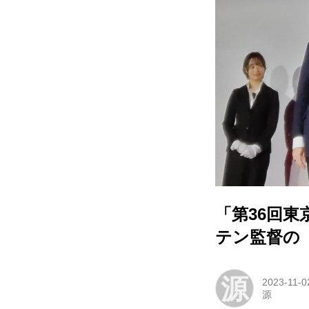
「第36回
テン監督の
源
2023-11-0
源