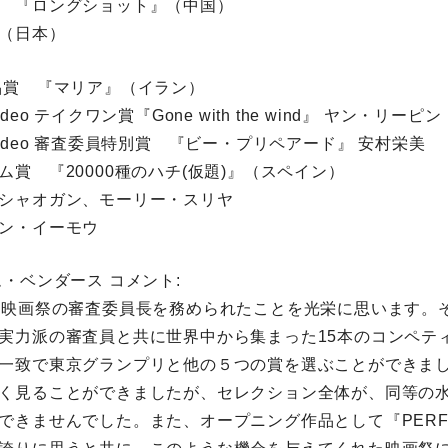
 『ロングショット』（中国）
（日本）
品賞 『マリア』（イラン）
 Video テイクワン賞『Gone with the wind』 ヤン・リーピ
me Video 審査委員特別賞 『ビー・プリペアード』 安村栄美
賞 『20000種のハチ(仮題)』（スペイン）
シャオガン、モーリー・スリヤ
ン・イーモウ
・ベンダース コメント:
際映画祭の審査委員長を務められたことを光栄に思います。
実力派の審査員と共に世界中から集まった15本のコンペテ
一致で東京グランプリと他の５つの賞を選ぶことができま
く見ることができましたが、セレクション全体が、同等の
できませんでした。また、オープニング作品として『PERFEC