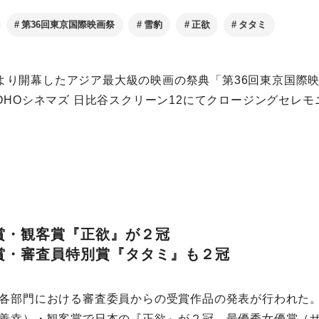
第36回東京国際映画祭
雪豹
正欲
タタミ
3日より開幕したアジア最大級の映画の祭典「第36回東京国際映
OHOシネマズ 日比谷スクリーン12にてクロージングセレ
賞・観客賞『正欲』が２冠
賞・審査員特別賞『タタミ』も２冠
各部門における審査委員からの受賞作品の発表が行われた
善幸）・観客賞で日本の『正欲』が２冠、最優秀女優賞（