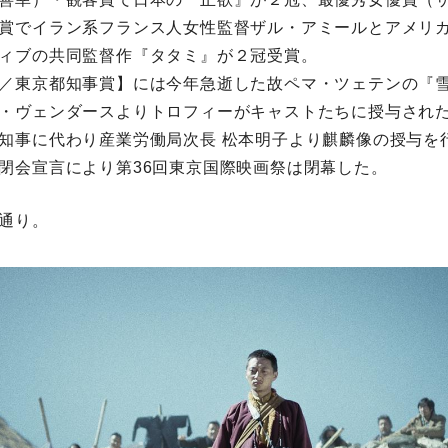
賞でイラン系フランス人女性監督ザル・アミールとアメリ
ィブの共同監督作『タタミ』が２冠受賞。
／東京都知事賞】には今年急逝した故ペマ・ツェテンの『
・ヴェンダースよりトロフィーがキャストたちに授与され
知事に代わり産業労働局次長 松本明子より麒麟像の授与を
閉会宣言により第36回東京国際映画祭は閉幕した。
通り。