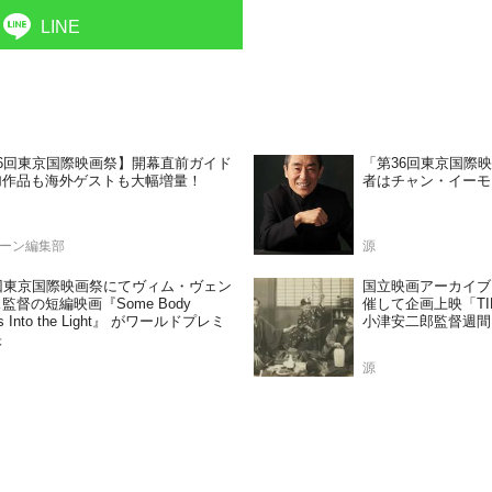
LINE
6回東京国際映画祭】開幕直前ガイド
「第36回東京国際
加作品も海外ゲストも大幅増量！
者はチャン・イーモ
ーン編集部
源
回東京国際映画祭にてヴィム・ヴェン
国立映画アーカイブ
監督の短編映画『Some Body
催して企画上映「TIF
s Into the Light』 がワールドプレミ
小津安二郎監督週間
映
源