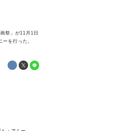
画祭」が11月1日
モニーを行った。
。
ザル・アミー