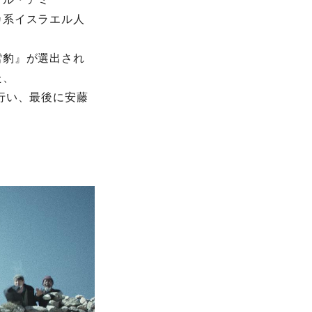
カ系イスラエル人
雪豹』が選出され
た、
行い、最後に安藤