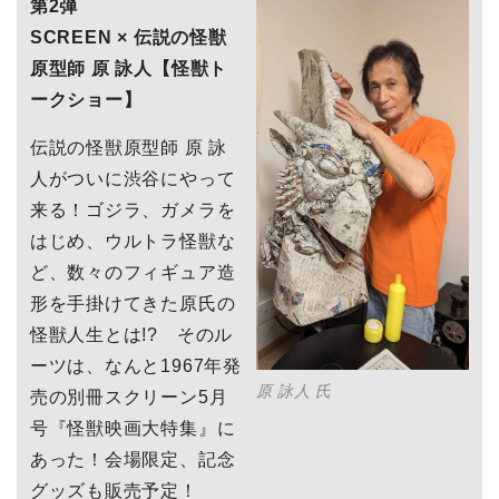
第2弾
SCREEN × 伝説の怪獣
原型師 原 詠人【怪獣ト
ークショー】
伝説の怪獣原型師 原 詠
人がついに渋谷にやって
来る！ゴジラ、ガメラを
はじめ、ウルトラ怪獣な
ど、数々のフィギュア造
形を手掛けてきた原氏の
怪獣人生とは!? そのル
ーツは、なんと1967年発
原 詠人 氏
売の別冊スクリーン5月
号『怪獣映画大特集』に
あった！会場限定、記念
グッズも販売予定！