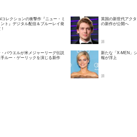
ENコレクションの衝撃作『ニュー・ミ
英国の新世代アクタ
タント』デジタル配信＆ブルーレイ発
の新作が公開へ
定！
源
ン・パウエルが米メジャーリーグ伝説
新たな「X-MEN
選手ルー・ゲーリックを演じる新作
報が浮上
源