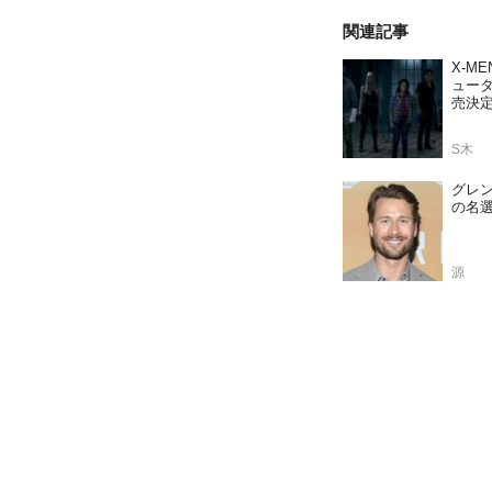
関連記事
X-M
ュー
売決
S木
グレ
の名
源