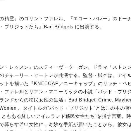
の精霊』のコリン・ファレル、『エコー・バレー』のドー
ブリジットたち』Bad Bridgets に出演する。
ン・レッスン』のスティーヴ・クーガン、ドラマ「ストレ
のチャーリー・ヒートンが共演する。監督・脚本は、アイ
ットを描いた『KNEECAP／ニーキャップ』のリッチ・ペ
・ファレルとリアン・マコーミックの小説「バッド・ブリ
らの移民女性の生活」Bad Bridget: Crime, Mayhem, a
migrant Women 。タイトルの"バッド・ブリジット"とはこの本
こともある貧しいアイルランド移民女性たち"を指す言葉。時
で暮らす若い女性に、奇妙な手紙が届いたことから、彼女