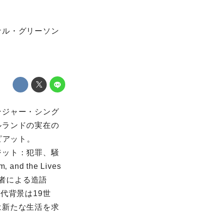
ナル・グリーソン
ンジャー・シング
ルランドの実在の
ピアット。
ジット：犯罪、騒
nd the Lives
の著者による造語
代背景は19世
は新たな生活を求