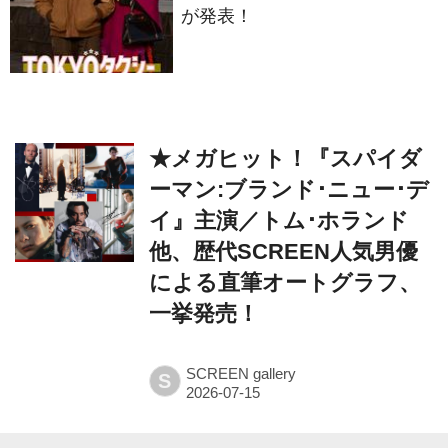
★メガヒット！『スパイダ
ーマン:ブランド･ニュー･デ
イ』主演／トム･ホランド
他、歴代SCREEN人気男優
による直筆オートグラフ、
一挙発売！
SCREEN gallery
S
© 2016- Kindaieigasha All rights reserved.
Built on
the dino platform
.