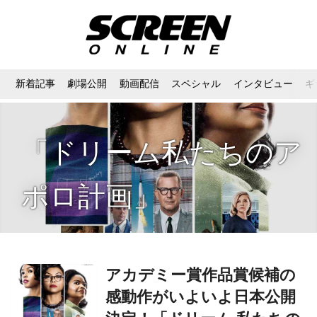
新着記事
劇場公開
動画配信
スペシャル
インタビュー
ギ
「ドリーム私たちのア
ポロ計画」
アカデミー賞作品賞候補の
感動作がいよいよ日本公開