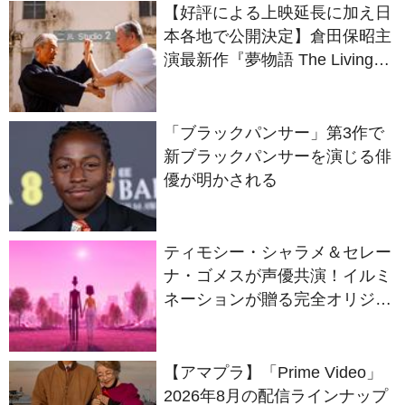
演最新作『夢物語 The Living
Dragon』の本当の凄さを熱く
語ろう！
「ブラックパンサー」第3作で
新ブラックパンサーを演じる俳
優が明かされる
ティモシー・シャラメ＆セレー
ナ・ゴメスが声優共演！イルミ
ネーションが贈る完全オリジナ
ル最新作『ノット・アローン』
2027年日本公開決定
【アマプラ】「Prime Video」
2026年8月の配信ラインナップ
が発表！