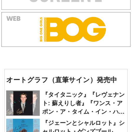
オートグラフ（直筆サイン）発売中
『タイタニック』『レヴェナン
ト: 蘇えりし者』『ワンス・ア
ポン・ア・タイム・イン・ハリ
ウッド』レオナルド・ディカプ
『ジェーンとシャルロット』シ
リオ 直筆オートグラフ発売中
ャルロット・ゲンズブール
直筆オートグラフ発売中