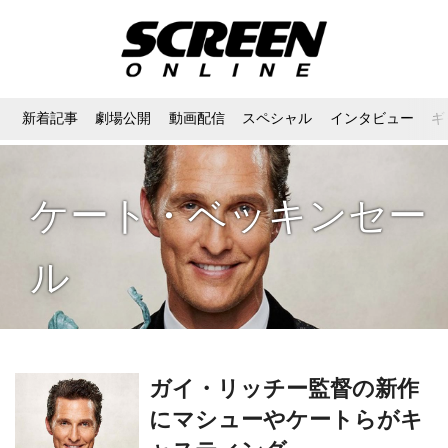
新着記事
劇場公開
動画配信
スペシャル
インタビュー
ギ
ケート・ベッキンセー
ル
ガイ・リッチー監督の新作
にマシューやケートらがキ