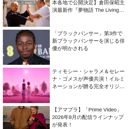
本各地で公開決定】倉田保昭主
演最新作『夢物語 The Living
Dragon』の本当の凄さを熱く
語ろう！
「ブラックパンサー」第3作で
新ブラックパンサーを演じる俳
優が明かされる
ティモシー・シャラメ＆セレー
ナ・ゴメスが声優共演！イルミ
ネーションが贈る完全オリジナ
ル最新作『ノット・アローン』
2027年日本公開決定
【アマプラ】「Prime Video」
2026年8月の配信ラインナップ
が発表！