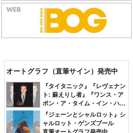
オートグラフ（直筆サイン）発売中
『タイタニック』『レヴェナン
ト: 蘇えりし者』『ワンス・ア
ポン・ア・タイム・イン・ハリ
ウッド』レオナルド・ディカプ
『ジェーンとシャルロット』シ
リオ 直筆オートグラフ発売中
ャルロット・ゲンズブール
直筆オートグラフ発売中