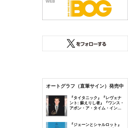
オートグラフ（直筆サイン）発売中
『タイタニック』『レヴェナ
ント: 蘇えりし者』『ワンス・
アポン・ア・タイム・イン・
ハリウッド』レオナルド・デ
ィカプリオ 直筆オートグラ
フ発売中
『ジェーンとシャルロット』