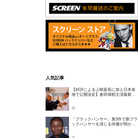
人気記事
【好評による上映延長に加え日本各
地で公開決定】倉田保昭主演最新作
『夢物語 The Living Dragon』の本当
の凄さを熱く語ろう！
源
「ブラックパンサー」第3作で新ブラ
ックパンサーを演じる俳優が明かさ
れる
源