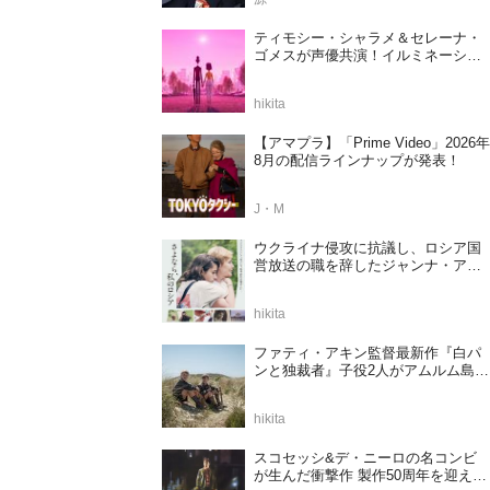
ティモシー・シャラメ＆セレーナ・
ゴメスが声優共演！イルミネーショ
ンが贈る完全オリジナル最新作『ノ
ット・アローン』2027年日本公開決
hikita
定
【アマプラ】「Prime Video」2026年
8月の配信ラインナップが発表！
J・M
ウクライナ侵攻に抗議し、ロシア国
営放送の職を辞したジャンナ・アガ
ラコワ監督のドキュメンタリー『さ
よなら、私のロシア』11⽉14⽇公開
hikita
決定
ファティ・アキン監督最新作『白パ
ンと独裁者』子役2人がアムルム島の
撮影現場を案内！セットツアー映像
解禁
hikita
スコセッシ&デ・ニーロの名コンビ
が生んだ衝撃作 製作50周年を迎える