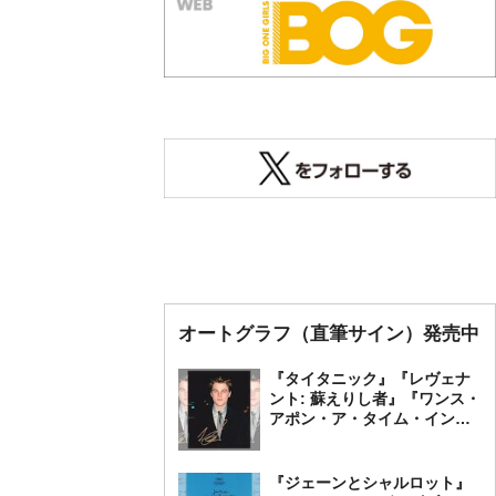
オートグラフ（直筆サイン）発売中
『タイタニック』『レヴェナ
ント: 蘇えりし者』『ワンス・
アポン・ア・タイム・イン・
ハリウッド』レオナルド・デ
ィカプリオ 直筆オートグラ
フ発売中
『ジェーンとシャルロット』