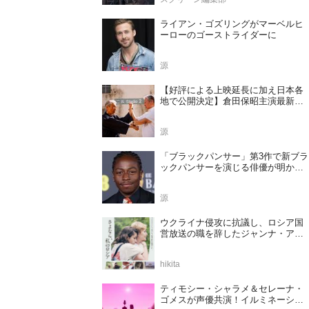
ライアン・ゴズリングがマーベルヒ
ーローのゴーストライダーに
源
【好評による上映延長に加え日本各
地で公開決定】倉田保昭主演最新作
『夢物語 The Living Dragon』の本当
の凄さを熱く語ろう！
源
「ブラックパンサー」第3作で新ブラ
ックパンサーを演じる俳優が明かさ
れる
源
ウクライナ侵攻に抗議し、ロシア国
営放送の職を辞したジャンナ・アガ
ラコワ監督のドキュメンタリー『さ
よなら、私のロシア』11⽉14⽇公開
hikita
決定
ティモシー・シャラメ＆セレーナ・
ゴメスが声優共演！イルミネーショ